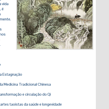
 vida
, é
m
amente.
is
 nos
a
.
o
e a Estagnação
 da Medicina Tradicional Chinesa
ransformação e circulação do Qi
 artes taoistas da saúde e longevidade