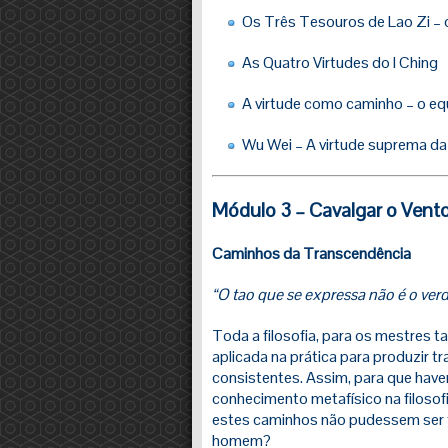
Os Três Tesouros de Lao Zi – 
As Quatro Virtudes do I Ching
A virtude como caminho – o equ
Wu Wei – A virtude suprema d
Módulo 3 – Cavalgar o Vent
Caminhos da Transcendência
“O tao que se expressa não é o verd
Toda a filosofia, para os mestres ta
aplicada na prática para produzir 
consistentes. Assim, para que have
conhecimento metafísico na filosofi
estes caminhos não pudessem ser t
homem?