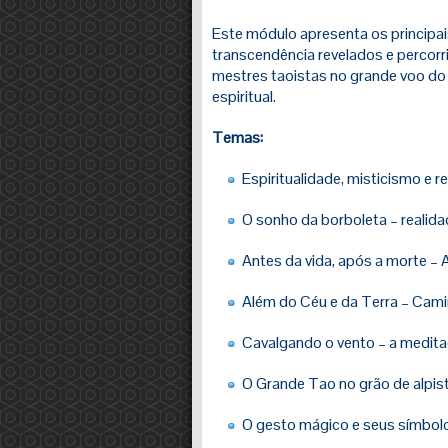
Este módulo apresenta os principa
transcendência revelados e percorr
mestres taoistas no grande voo d
espiritual.
Temas:
Espiritualidade, misticismo e re
O sonho da borboleta – realida
Antes da vida, após a morte – A
Além do Céu e da Terra – Cam
Cavalgando o vento – a medit
O Grande Tao no grão de alpis
O gesto mágico e seus símbolos