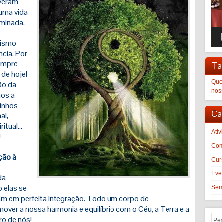
lveram
 uma vida
uminada.
oismo
ncia. Por
empre
Ta
 de hoje!
Que
ão da
nos
mos a
minhos
Ca
al,
ritual…
Ati
!
Com
ção à
Cur
Eve
da
 elas se
Sem
m em perfeita integração. Todo um corpo de
ver a nossa harmonia e equilíbrio com o Céu, a Terra e a
ro de nós!