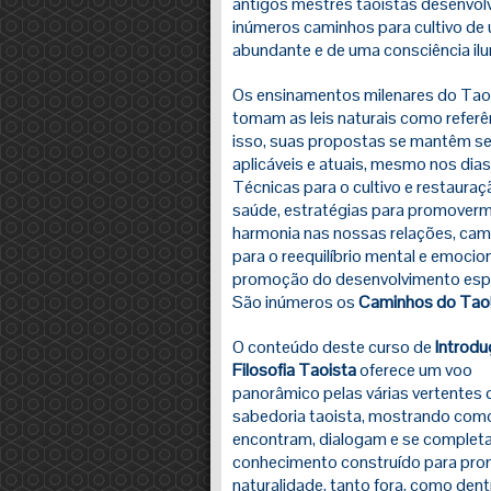
antigos mestres taoistas desenvo
inúmeros caminhos para cultivo de
abundante e de uma consciência il
Os ensinamentos milenares do Ta
tomam as leis naturais como referê
isso, suas propostas se mantêm s
aplicáveis e atuais, mesmo nos dias
Técnicas para o cultivo e restauraç
saúde, estratégias para promover
harmonia nas nossas relações, ca
para o reequilíbrio mental e emocion
promoção do desenvolvimento espi
São inúmeros os
Caminhos do Tao
O conteúdo deste curso de
Introdu
Filosofia Taoista
oferece um voo
panorâmico pelas várias vertentes 
sabedoria taoista, mostrando como
encontram, dialogam e se completa
conhecimento construído para promo
naturalidade, tanto fora, como dent