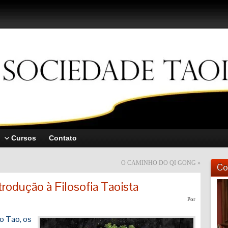
Cursos
Contato
O CAMINHO DO QI GONG
»
Co
trodução à Filosofia Taoista
Toc
de
Por
víd
o Tao, os