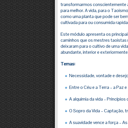
transformarmos conscientemente a
para melhor. A vida, para o Taoismo
como uma planta que pode ser be
cultivada para ou consumida rapid
Este módulo apresenta os principa
caminhos que os mestres taoistas
deixaram para o cultivo de uma vid
abundante, interior e exteriormente
Temas:
Necessidade, vontade e desej
Entre o Céu e a Terra – a Paz 
A alquimia da vida – Princípios
O Sopro da Vida – Captação, t
A suavidade vence a força – As