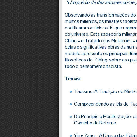
“Um prédio de dez andares começ
Observando as transformações do
muitos milênios, os mestres taoíst
codificaram as leis sutis que rege
do universo. Esta sabedoria milenar 
Ching – o Tratado das Mutações –
belas e significativas obras da hum
módulo apresenta os principais f
filosóficos do I Ching, sobre os qua
todo o pensamento taoista.
Temas:
Taoismo: A Tradição do Mistér
Compreendendo as leis do Tao:
Do Princípio à Manifestação, 
Caminho de Retorno
Yin e Yang – A Dança das Pola