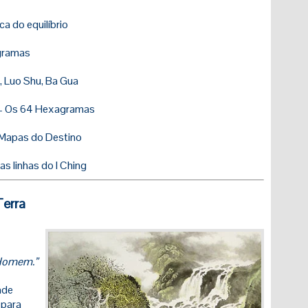
a do equilíbrio
igramas
, Luo Shu, Ba Gua
 – Os 64 Hexagramas
e Mapas do Destino
nas linhas do I Ching
Terra
 Homem.”
ande
 para