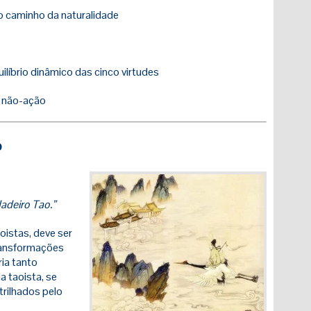
o caminho da naturalidade
ilíbrio dinâmico das cinco virtudes
a não-ação
o
adeiro Tao.”
oistas, deve ser
transformações
ria tanto
a taoista, se
rilhados pelo