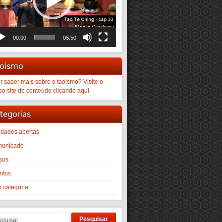
00:00
05:50
oismo
r saber mais sobre o taoismo? Visite o
so site de conteúdo clicando aqui.
tegorias
vidades abertas
unicado
sos
ntos
 categoria
Pesquisar