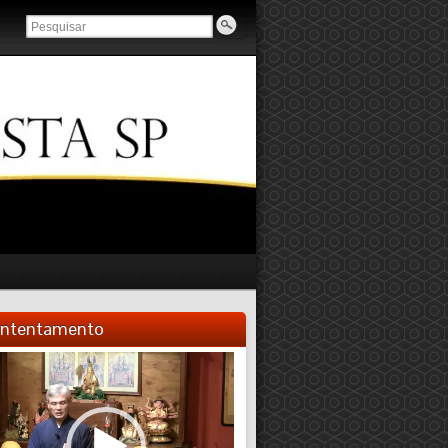
ntentamento
ador
eo