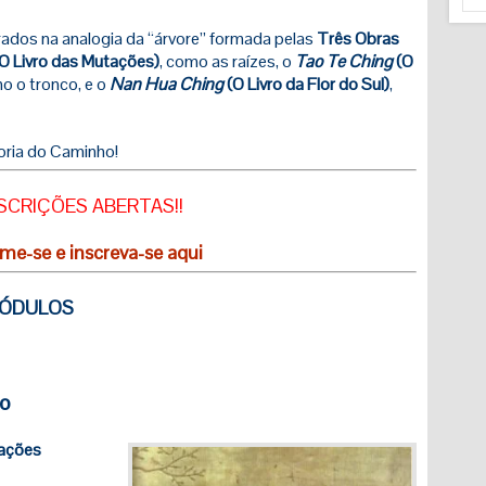
rados na analogia da “árvore” formada pelas
Três Obras
O Livro das Mutações)
, como as raízes, o
Tao Te Ching
(O
mo o tronco, e o
Nan Hua Ching
(O Livro da Flor do Sul)
,
oria do Caminho!
SCRIÇÕES ABERTAS!!
me-se e inscreva-se aqui
MÓDULOS
io
ações