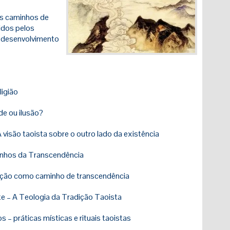
is caminhos de
idos pelos
o desenvolvimento
ligião
de ou ilusão?
 visão taoista sobre o outro lado da existência
inhos da Transcendência
ação como caminho de transcendência
te – A Teologia da Tradição Taoista
 – práticas místicas e rituais taoistas