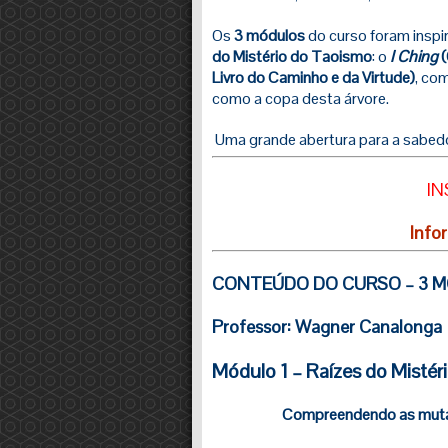
Os
3 módulos
do curso foram inspi
do Mistério do Taoismo
: o
I Ching
(
Livro do Caminho e da Virtude)
, co
como a copa desta árvore.
Uma grande abertura para a sabed
IN
Infor
CONTEÚDO DO CURSO – 3 
Professor:
Wagner Canalonga
Módulo 1 – Raízes do Mistér
Compreendendo as mut