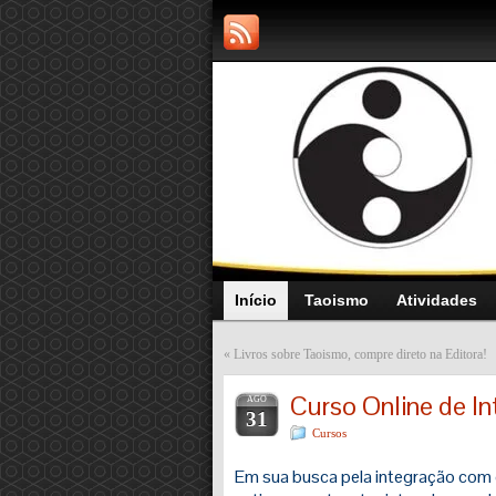
Início
Taoismo
Atividades
«
Livros sobre Taoismo, compre direto na Editora!
Curso Online de In
AGO
31
Cursos
Em sua busca pela integração com 