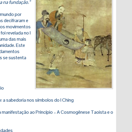
a na fundação.”
 mundo por
as decifraram e
m os movimentos
foi revelada no I
 uma das mais
anidade. Este
undamentos
is se sustenta
io
 a sabedoria nos símbolos do I Ching
da manifestação ao Princípio – A Cosmogênese Taoista e o
ridades