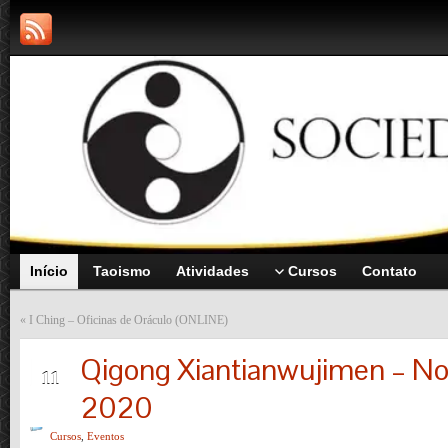
Início
Taoismo
Atividades
Cursos
Contato
«
I Ching – Oficinas de Oráculo (ONLINE)
Qigong Xiantianwujimen – N
ABR
11
2020
Cursos
,
Eventos