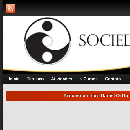
Início
Taoismo
Atividades
Cursos
Contato
Arquivo por tag:
Daoist Qi Go