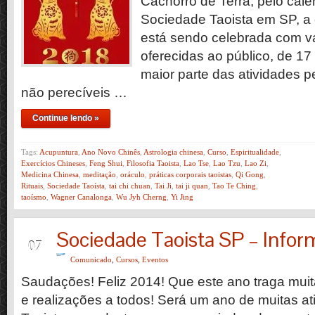
Cachorro de Terra, pelo cale
Sociedade Taoista em SP, a
está sendo celebrada com vá
oferecidas ao público, de 17
maior parte das atividades 
não perecíveis …
Continue lendo »
Tags:
Acupuntura
,
Ano Novo Chinês
,
Astrologia chinesa
,
Curso
,
Espiritualidade
,
Exercícios Chineses
,
Feng Shui
,
Filosofia Taoista
,
Lao Tse
,
Lao Tzu
,
Lao Zi
,
Medicina Chinesa
,
meditação
,
oráculo
,
práticas corporais taoistas
,
Qi Gong
,
Rituais
,
Sociedade Taoísta
,
tai chi chuan
,
Tai Ji
,
tai ji quan
,
Tao Te Ching
,
taoísmo
,
Wagner Canalonga
,
Wu Jyh Cherng
,
Yi Jing
Sociedade Taoista SP – Infor
JAN
07
Comunicado
,
Cursos
,
Eventos
Saudações! Feliz 2014! Que este ano traga muita
e realizações a todos! Será um ano de muitas a