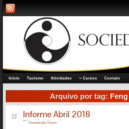
Início
Taoismo
Atividades
Cursos
Contato
Arquivo por tag:
Feng
Informe Abril 2018
JAN
25
Comunicado
,
Cursos