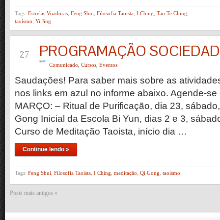
Tags:
Estrelas Voadoras
,
Feng Shui
,
Filosofia Taoista
,
I Ching
,
Tao Te Ching
,
taoísmo
,
Yi Jing
PROGRAMAÇÃO SOCIEDADE
FEV
27
Comunicado
,
Cursos
,
Eventos
Saudações! Para saber mais sobre as atividade
nos links em azul no informe abaixo. Agende-se 
MARÇO: – Ritual de Purificação, dia 23, sábado
Gong Inicial da Escola Bi Yun, dias 2 e 3, sábad
Curso de Meditação Taoista, início dia …
Continue lendo »
Tags:
Feng Shui
,
Filosofia Taoista
,
I Ching
,
meditação
,
Qi Gong
,
taoísmo
Posts mais antigos «