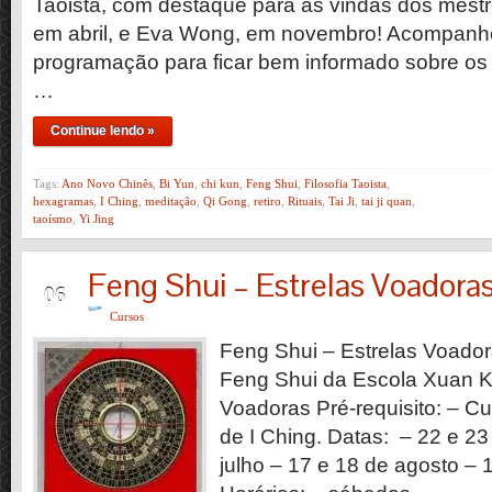
Taoista, com destaque para as vindas dos mest
em abril, e Eva Wong, em novembro! Acompanh
programação para ficar bem informado sobre os
…
Continue lendo »
Tags:
Ano Novo Chinês
,
Bi Yun
,
chi kun
,
Feng Shui
,
Filosofia Taoista
,
hexagramas
,
I Ching
,
meditação
,
Qi Gong
,
retiro
,
Rituais
,
Tai Ji
,
tai ji quan
,
taoísmo
,
Yi Jing
Feng Shui – Estrelas Voadora
JUN
06
Cursos
Feng Shui – Estrelas Voado
Feng Shui da Escola Xuan Ko
Voadoras Pré-requisito: – 
de I Ching. Datas: – 22 e 23
julho – 17 e 18 de agosto –