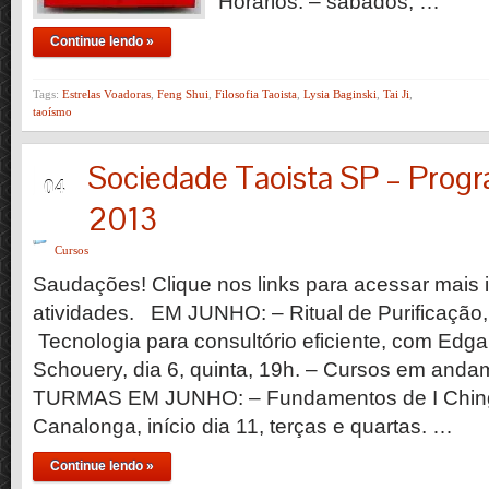
Horários: – sábados, …
Continue lendo »
Tags:
Estrelas Voadoras
,
Feng Shui
,
Filosofia Taoista
,
Lysia Baginski
,
Tai Ji
,
taoísmo
Sociedade Taoista SP – Prog
JUN
04
2013
Cursos
Saudações! Clique nos links para acessar mais
atividades. EM JUNHO: – Ritual de Purificação, 
Tecnologia para consultório eficiente, com Edgar
Schouery, dia 6, quinta, 19h. – Cursos em an
TURMAS EM JUNHO: – Fundamentos de I Chin
Canalonga, início dia 11, terças e quartas. …
Continue lendo »