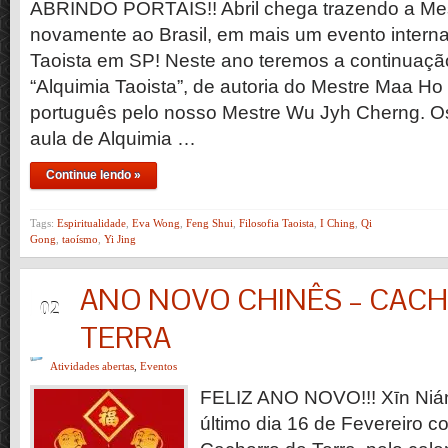
ABRINDO PORTAIS!! Abril chega trazendo a Me
novamente ao Brasil, em mais um evento intern
Taoista em SP! Neste ano teremos a continuação
“Alquimia Taoista”, de autoria do Mestre Maa Ho
português pelo nosso Mestre Wu Jyh Cherng. Os 
aula de Alquimia …
Continue lendo »
Tags:
Espiritualidade
,
Eva Wong
,
Feng Shui
,
Filosofia Taoista
,
I Ching
,
Qi
Gong
,
taoísmo
,
Yi Jing
ANO NOVO CHINÊS – CAC
JAN
02
TERRA
Atividades abertas
,
Eventos
FELIZ ANO NOVO!!! Xīn Ni
último dia 16 de Fevereiro 