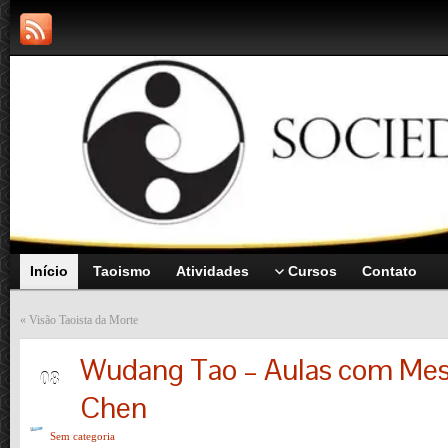
Início
Taoismo
Atividades
Cursos
Contato
«
Visão Taoista da Morte
Wudang Tao – Aulas com Mes
ABR
08
Chen
Sem categoria