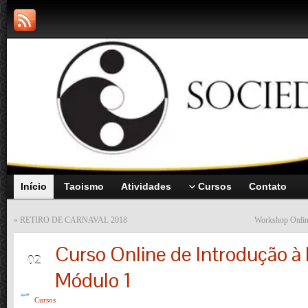
Início
Taoismo
Atividades
Cursos
Contato
«
RETIRO DE CARNAVAL 2018
Workshop Online
Curso Online de Introdução à F
AGO
02
Módulo 1
Cursos