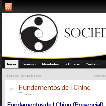
Início
Taoismo
Atividades
Cursos
Contato
«
Feng Shui – Energia da Forma
Corpo Con
Fundamentos de I Ching
FEV
04
Cursos
Fundamentos de I Ching (Presencial)