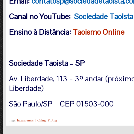
Email:
contatosp@sociedadetaoista.co
Canal no YouTube:
Sociedade Taoista
Ensino à Distância:
Taoismo Online
Sociedade Taoista – SP
Av. Liberdade, 113 – 3º andar (próxim
Liberdade)
São Paulo/SP – CEP 01503-000
Tags:
hexagramas
,
I Ching
,
Yi Jing